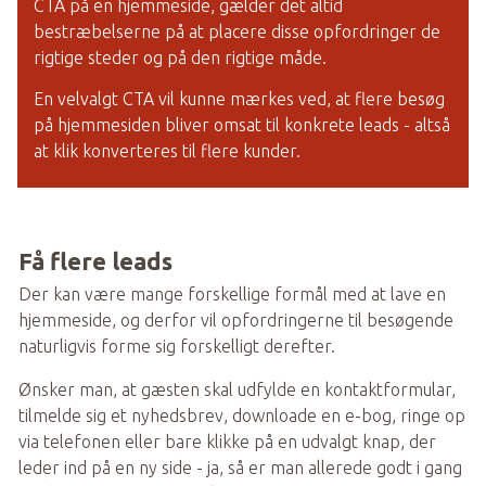
CTA på en hjemmeside, gælder det altid 
bestræbelserne på at placere disse opfordringer de 
rigtige steder og på den rigtige måde.
En velvalgt CTA vil kunne mærkes ved, at flere besøg 
på hjemmesiden bliver omsat til konkrete leads - altså 
at klik konverteres til flere kunder.   
Få flere leads    
Der kan være mange forskellige formål med at lave en 
hjemmeside, og derfor vil opfordringerne til besøgende 
naturligvis forme sig forskelligt derefter. 
Ønsker man, at gæsten skal udfylde en kontaktformular, 
tilmelde sig et nyhedsbrev, downloade en e-bog, ringe op 
via telefonen eller bare klikke på en udvalgt knap, der 
leder ind på en ny side - ja, så er man allerede godt i gang 